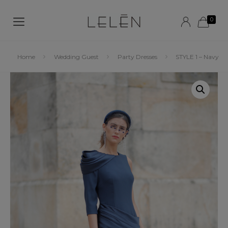
0
Home
Wedding Guest
Party Dresses
STYLE 1 – Navy