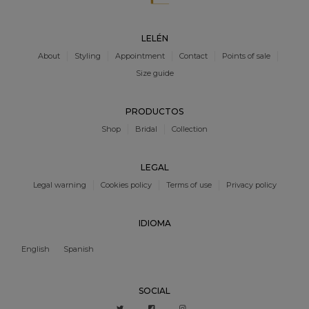
LELÉN
About
Styling
Appointment
Contact
Points of sale
Size guide
PRODUCTOS
Shop
Bridal
Collection
LEGAL
Legal warning
Cookies policy
Terms of use
Privacy policy
IDIOMA
English
Spanish
SOCIAL